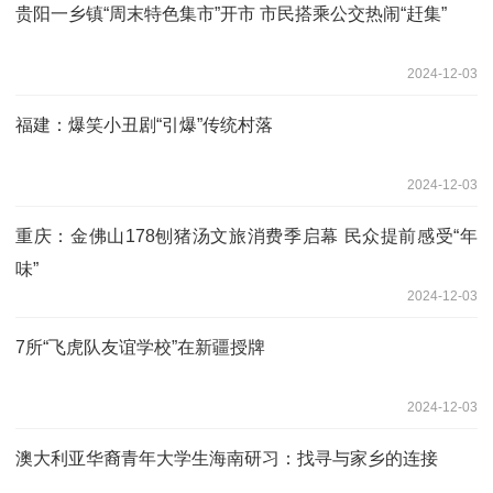
贵阳一乡镇“周末特色集市”开市 市民搭乘公交热闹“赶集”
2024-12-03
福建：爆笑小丑剧“引爆”传统村落
2024-12-03
重庆：金佛山178刨猪汤文旅消费季启幕 民众提前感受“年
味”
2024-12-03
7所“飞虎队友谊学校”在新疆授牌
2024-12-03
澳大利亚华裔青年大学生海南研习：找寻与家乡的连接