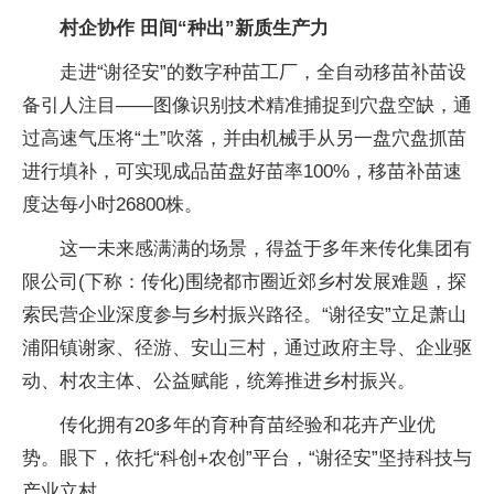
村企协作 田间“种出”新质生产力
走进“谢径安”的数字种苗工厂，全自动移苗补苗设
备引人注目——图像识别技术精准捕捉到穴盘空缺，通
过高速气压将“土”吹落，并由机械手从另一盘穴盘抓苗
进行填补，可实现成品苗盘好苗率100%，移苗补苗速
度达每小时26800株。
这一未来感满满的场景，得益于多年来传化集团有
限公司(下称：传化)围绕都市圈近郊乡村发展难题，探
索民营企业深度参与乡村振兴路径。“谢径安”立足萧山
浦阳镇谢家、径游、安山三村，通过政府主导、企业驱
动、村农主体、公益赋能，统筹推进乡村振兴。
传化拥有20多年的育种育苗经验和花卉产业优
势。眼下，依托“科创+农创”平台，“谢径安”坚持科技与
产业立村。