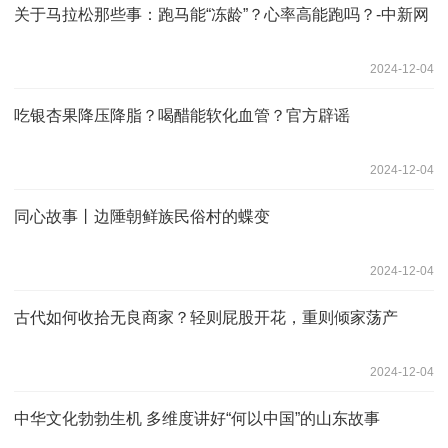
关于马拉松那些事：跑马能“冻龄”？心率高能跑吗？-中新网
2024-12-04
吃银杏果降压降脂？喝醋能软化血管？官方辟谣
2024-12-04
同心故事丨边陲朝鲜族民俗村的蝶变
2024-12-04
古代如何收拾无良商家？轻则屁股开花，重则倾家荡产
2024-12-04
中华文化勃勃生机 多维度讲好“何以中国”的山东故事