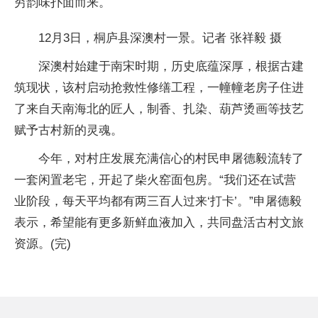
穷韵味扑面而来。
12月3日，桐庐县深澳村一景。记者 张祥毅 摄
深澳村始建于南宋时期，历史底蕴深厚，根据古建
筑现状，该村启动抢救性修缮工程，一幢幢老房子住进
了来自天南海北的匠人，制香、扎染、葫芦烫画等技艺
赋予古村新的灵魂。
今年，对村庄发展充满信心的村民申屠德毅流转了
一套闲置老宅，开起了柴火窑面包房。“我们还在试营
业阶段，每天平均都有两三百人过来‘打卡’。”申屠德毅
表示，希望能有更多新鲜血液加入，共同盘活古村文旅
资源。(完)