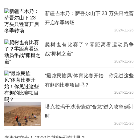
新疆吉木乃：萨吾尔山下 23 万头只牲畜
开启冬季转场
2024-11-26
爬树也有比赛了？零距离看运动员争
战“椰树之巅”
2024-11-26
“最炫民族风”体育比赛开始！你见过这些
有趣的比赛项目吗？
2024-11-26
塔克拉玛干沙漠锁边“合龙”进入攻坚倒计
时
2024-11-26
来逛旅交会！ 2000块就能环游世界？