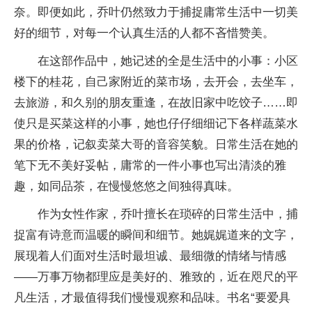
奈。即便如此，乔叶仍然致力于捕捉庸常生活中一切美
好的细节，对每一个认真生活的人都不吝惜赞美。
在这部作品中，她记述的全是生活中的小事：小区
楼下的桂花，自己家附近的菜市场，去开会，去坐车，
去旅游，和久别的朋友重逢，在故旧家中吃饺子……即
使只是买菜这样的小事，她也仔仔细细记下各样蔬菜水
果的价格，记叙卖菜大哥的音容笑貌。日常生活在她的
笔下无不美好妥帖，庸常的一件小事也写出清淡的雅
趣，如同品茶，在慢慢悠悠之间独得真味。
作为女性作家，乔叶擅长在琐碎的日常生活中，捕
捉富有诗意而温暖的瞬间和细节。她娓娓道来的文字，
展现着人们面对生活时最坦诚、最细微的情绪与情感
——万事万物都理应是美好的、雅致的，近在咫尺的平
凡生活，才最值得我们慢慢观察和品味。书名“要爱具