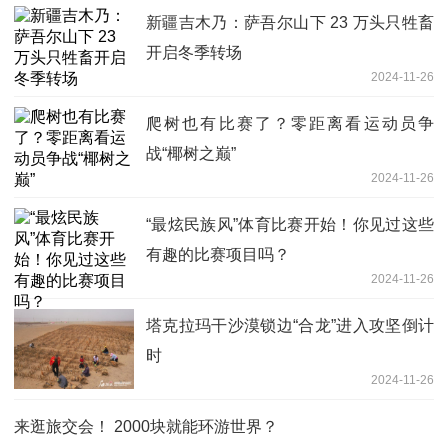
新疆吉木乃：萨吾尔山下 23 万头只牲畜
开启冬季转场
2024-11-26
爬树也有比赛了？零距离看运动员争
战“椰树之巅”
2024-11-26
“最炫民族风”体育比赛开始！你见过这些
有趣的比赛项目吗？
2024-11-26
塔克拉玛干沙漠锁边“合龙”进入攻坚倒计
时
2024-11-26
来逛旅交会！ 2000块就能环游世界？