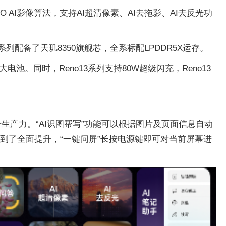
O AI影像算法，支持AI超清像素、AI去拖影、AI去反光功
系列配备了天玑8350旗舰芯，全系标配LPDDR5X运存。
Ah大电池。同时，Reno13系列支持80W超级闪充，Reno13
升生产力。“AI识图帮写”功能可以根据图片及页面信息自动
得到了全面提升，“一键问屏”长按电源键即可对当前屏幕进