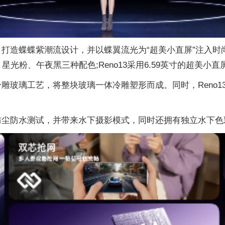
，打造蝶蝶紫潮流设计，并以蝶翼流光为“超美小直屏”注入时
、星光粉、午夜黑三种配色;Reno13采用6.59英寸的超
式冷雕玻璃工艺，将整块玻璃一体冷雕塑形而成。同时，Reno
P66三项防尘防水测试，并带来水下摄影模式，同时还拥有独立水