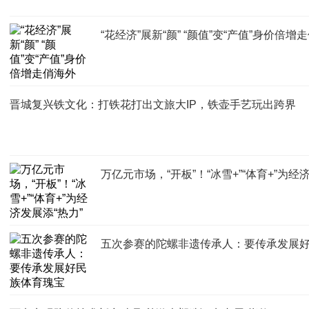
“花经济”展新“颜” “颜值”变“产值”身价倍增
晋城复兴铁文化：打铁花打出文旅大IP，铁壶手艺玩出跨界
万亿元市场，“开板”！“冰雪+”“体育+”为经
五次参赛的陀螺非遗传承人：要传承发展