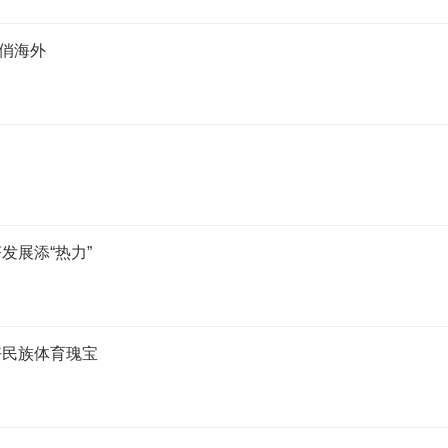
走俏海外
济发展添“热力”
好民族体育瑰宝