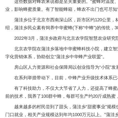
这些数据对蜂农来说都是至关重要的。“蜜蜂对温度
业，影响蜂蜜质量。有了智能蜂箱，蜂农不出门也可尽知‘
蒲洼乡位于北京市西南深山区，距市区约120公里，林
绍，蒲洼乡民众素有饲养中华蜜蜂(下称“中蜂”)的传统，
2022年3月，蒲洼乡政府与北京农学院智慧农业
北京农学院在蒲洼乡落地中华蜜蜂科技小院，建立智
字化营销体系，协助创立“蒲洼乡中华蜂产业联盟”。
房山区人力资源和社会保障局以创业指导为“小院”发
在系列举措带动下，目前，中蜂产业升级技术体系已在
有了科技助力，不仅大大节省了人力，还提高了蜂蜜
前的技术，我养了100群中蜂，每群可生产约20斤成熟蜜
越来越多的村民尝到了甜头，蒲洼乡“甜蜜事业”规模也
门口就业，相关产业规模达到年均1000万元以上。”蒲