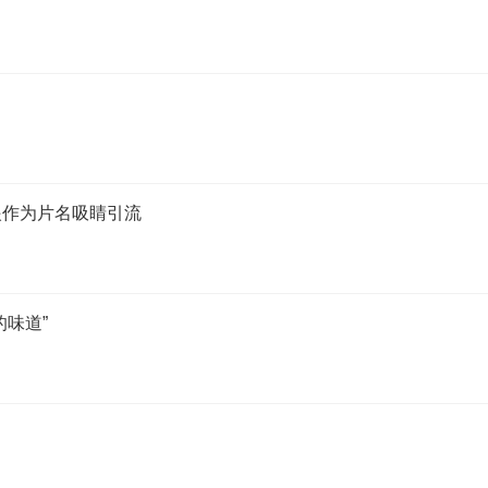
眼作为片名吸睛引流
味道”