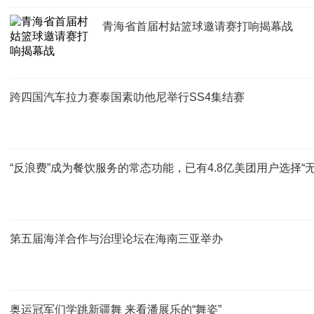
青海省首届村姑篮球邀请赛打响揭幕战
跨四国汽车拉力赛泰国素叻他尼举行SS4集结赛
“反浪费”成为餐饮服务的常态功能，已有4.8亿美团用户选择“无
第五届海洋合作与治理论坛在海南三亚举办
奥运冠军们学跳新疆舞 来看潘展乐的“舞姿”