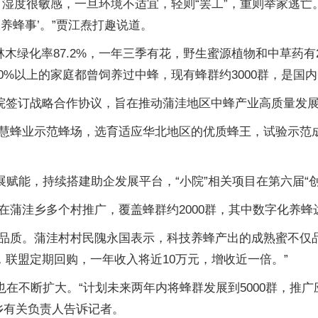
、湿度很敏感，一旦环境不适宜，轻则“罢工”，重则举家逃
养蜂事’。”贾江焘打趣说道。
木绿化率87.2%，一年三季有花，野生蜜源植物和中草药有
30%以上的家庭都曾饲养过中蜂，现有蜂群约3000群，是国
研究院签订战略合作协议，旨在推动蒲洼地区中蜂产业高质量发
慧蜂业示范蜂场，选育适应华北地区的优质蜂王，试验示范
展赋能，持续搭建助企发展平台，“小院”相关项目在第六届“
蒲洼乡多个村推广，覆盖蜂群约2000群，其中数字化养蜂
品质。蒲洼村村民隗永国表示，科技养蜂产出的成熟蜜不仅
，联盟定期回购，一年收入将近10万元，增收近一倍。”
在不断扩大。“计划未来两年内将蜂群发展到5000群，推广应
洼乡有关负责人告诉记者。